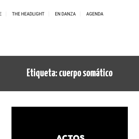
E
THE HEADLIGHT
EN DANZA
AGENDA
Etiqueta:
cuerpo somático