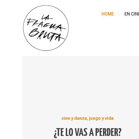
Skip
to
HOME
EN CIN
content
cine y danza, juego y vida
¿TE LO VAS A PERDER?