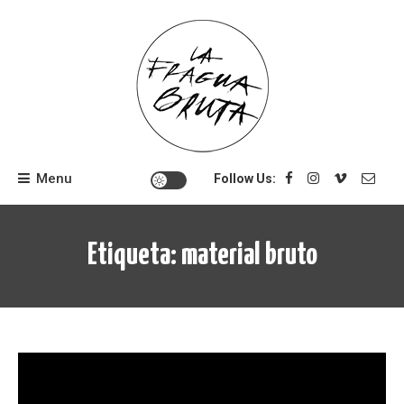
Skip
to
content
Menu
Follow Us:
Etiqueta:
material bruto