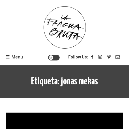
Skip
to
content
Menu
Follow Us:
Etiqueta:
jonas mekas