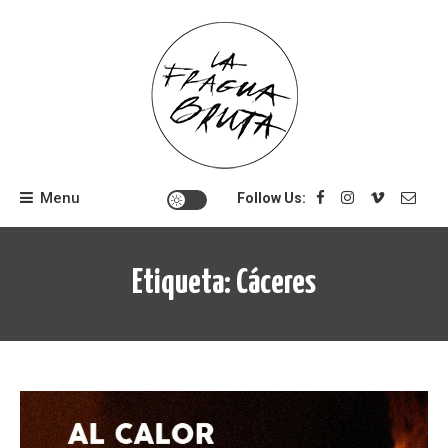
Skip
to
content
Menu
Follow Us:
Etiqueta:
Cáceres