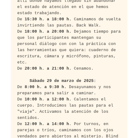
allí donde hayamos llegado sin abandonar 
el estado de atención en el que hemos 
estado trabajando.
De 
15:30 h. a 18:00 h.
 Caminamos de vuelta 
invirtiendo las pautas. Back Walk.
De 
18:00 h. a 20:00 h.
 Dejamos tiempo para 
que los participantes mantengan su 
personal diálogo con con la práctica con 
las herramientas que quiera: cuaderno de 
escritura, cámara y micrófono, pinturas, 
etc.
De 
20:00 h. a 21:00 h.
 Cenamos.
     Sábado 29 de marzo de 2025
:
De 
8:00 h. a 9:30 h.
 Desayunamos y nos 
preparamos para salir a caminar. 
De 
10:00 h. a 12:00 h.
 Calentamos el 
cuerpo. Introducimos las pautas para el 
"viaje". Activamos la atención de los 
sentidos. 
De 
12:00 h. a 14:00 h
. Por turnos, en 
parejas o tríos, caminamos con los ojos 
vendados pero abiertos al misterio. Blind 