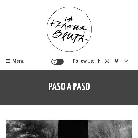
Skip
to
content
Menu
Follow Us:
PASO A PASO