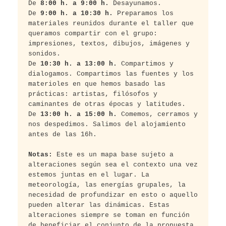
De 
8:00 h. a 9:00 h.
 Desayunamos. 
De 
9:00 h. a 10:30 h.
 Preparamos los 
materiales reunidos durante el taller que 
queramos compartir con el grupo: 
impresiones, textos, dibujos, imágenes y 
sonidos.
De 
10:30 h. a 13:00 h.
 Compartimos y 
dialogamos. Compartimos las fuentes y los 
materioles en que hemos basado las 
prácticas: artistas, filósofos y 
caminantes de otras épocas y latitudes.
De 
13:00 h. a 15:00 h.
 Comemos, cerramos y 
nos despedimos. Salimos del alojamiento 
antes de las 16h.
Notas:
 Este es un mapa base sujeto a 
alteraciones según sea el contexto una vez 
estemos juntas en el lugar. La 
meteorología, las energías grupales, la 
necesidad de profundizar en esto o aquello 
pueden alterar las dinámicas. Estas 
alteraciones siempre se toman en función 
de beneficiar el conjunto de la propuesta.