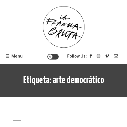
Skip
to
content
Menu
Follow Us:
Etiqueta:
arte democrático