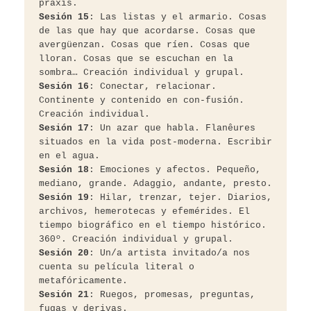
práxis.
Sesión 15
: Las listas y el armario. Cosas 
de las que hay que acordarse. Cosas que 
avergüenzan. Cosas que ríen. Cosas que 
lloran. Cosas que se escuchan en la 
sombra… Creación individual y grupal.
Sesión 16
: Conectar, relacionar. 
Continente y contenido en con-fusión. 
Creación individual.
Sesión 17
: Un azar que habla. Flanêures 
situados en la vida post-moderna. Escribir 
en el agua.
Sesión 18
: Emociones y afectos. Pequeño, 
mediano, grande. Adaggio, andante, presto.
Sesión 19
: Hilar, trenzar, tejer. Diarios, 
archivos, hemerotecas y efemérides. El 
tiempo biográfico en el tiempo histórico. 
360º. Creación individual y grupal.
Sesión 20
: Un/a artista invitado/a nos 
cuenta su película literal o 
metafóricamente.
Sesión 21
: Ruegos, promesas, preguntas, 
fugas y derivas.