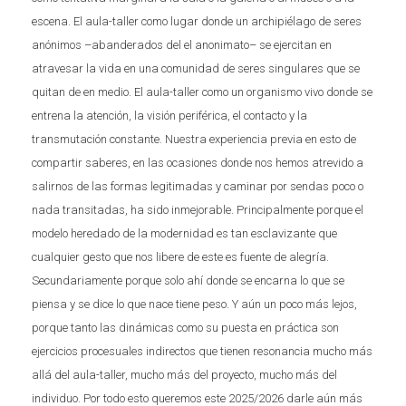
escena. El aula-taller como lugar donde un archipiélago de seres
anónimos –abanderados del el anonimato– se ejercitan en
atravesar la vida en una comunidad de seres singulares que se
quitan de en medio. El aula-taller como un organismo vivo donde se
entrena la atención, la visión periférica, el contacto y la
transmutación constante. Nuestra experiencia previa en esto de
compartir saberes, en las ocasiones donde nos hemos atrevido a
salirnos de las formas legitimadas y caminar por sendas poco o
nada transitadas, ha sido inmejorable. Principalmente porque el
modelo heredado de la modernidad es tan esclavizante que
cualquier gesto que nos libere de este es fuente de alegría.
Secundariamente porque solo ahí donde se encarna lo que se
piensa y se dice lo que nace tiene peso. Y aún un poco más lejos,
porque tanto las dinámicas como su puesta en práctica son
ejercicios procesuales indirectos que tienen resonancia mucho más
allá del aula-taller, mucho más del proyecto, mucho más del
individuo. Por todo esto queremos este 2025/2026 darle aún más